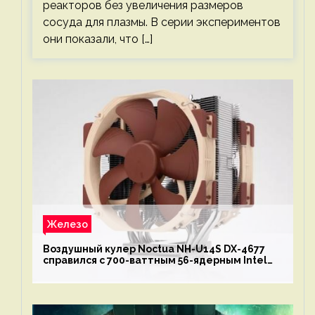
реакторов без увеличения размеров
сосуда для плазмы. В серии экспериментов
они показали, что […]
Железо
Воздушный кулер Noctua NH-U14S DX-4677
справился с 700-ваттным 56-ядерным Intel
Xeon W9-3495X