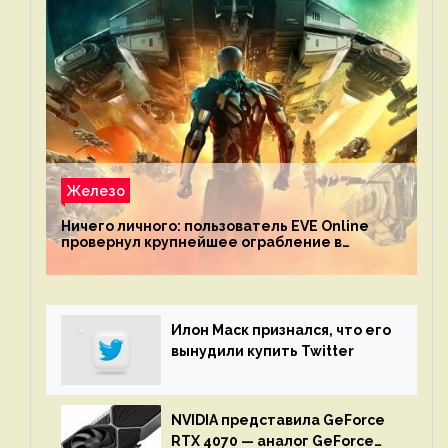
Железо
Ничего личного: пользователь EVE Online
провернул крупнейшее ограбление в
истории игры благодаря неочевидной
механике
Илон Маск признался, что его
вынудили купить Twitter
NVIDIA представила GeForce
RTX 4070 — аналог GeForce