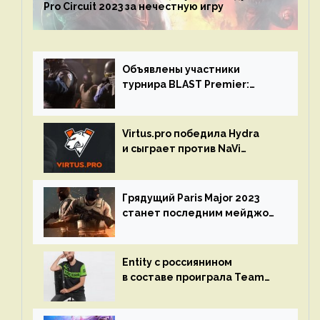
Pro Circuit 2023 за нечестную игру
Объявлены участники
турнира BLAST Premier:
Spring Final 2023 по CS:GO
Virtus.pro победила Hydra
и сыграет против NaVi
на турнире Dota Pro Circuit
Грядущий Paris Major 2023
станет последним мейджор-
турниром по CS GO
Entity с россиянином
в составе проиграла Team
Liquid на Dota Pro Circuit 2023