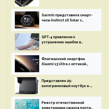
RTX 3080 по цене $600
Garmin представила смарт-
часы Instinct 2X Solar с
бесконечной автономностью
GPT-4 привлекли к
устранению ошибок в
программах — ИИ не
остановится до полного
восстановления кода и
Флагманский смартфон
объяснит, что пошло не так
Xiaomi 13 Ultra с оптикой
Leica Vario-Summicron
представят 18 апреля
Представлен 25-
килограммовый ноутбук a-
X2P — до 192 ядер AMD Zen 4,
до 3 Тбайт DDR5 и шесть
дисплеев
Реестр отечественной
электроники сжался почти