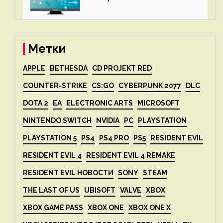
вдвое после 1 апреля
Метки
APPLE
BETHESDA
CD PROJEKT RED
COUNTER-STRIKE
CS:GO
CYBERPUNK 2077
DLC
DOTA 2
EA
ELECTRONIC ARTS
MICROSOFT
NINTENDO SWITCH
NVIDIA
PC
PLAYSTATION
PLAYSTATION 5
PS4
PS4 PRO
PS5
RESIDENT EVIL
RESIDENT EVIL 4
RESIDENT EVIL 4 REMAKE
RESIDENT EVIL НОВОСТИ
SONY
STEAM
THE LAST OF US
UBISOFT
VALVE
XBOX
XBOX GAME PASS
XBOX ONE
XBOX ONE X