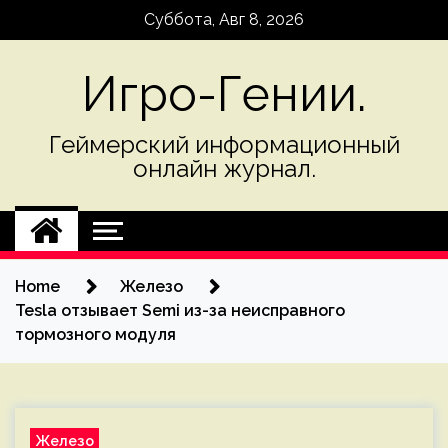
Skip
Суббота, Авг 8, 2026
to
content
Игро-Гении.
Геймерский информационный
онлайн журнал.
Home
Железо
Tesla отзывает Semi из-за неисправного
тормозного модуля
Железо