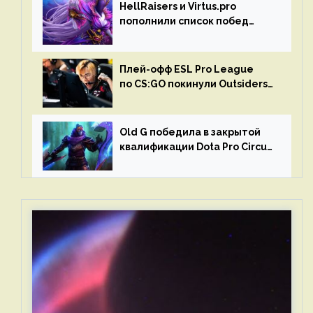
HellRaisers и Virtus.pro
пополнили список побед
в матчах второго тура DPC
Плей-офф ESL Pro League
по CS:GO покинули Outsiders
и G2 Esports
Old G победила в закрытой
квалификации Dota Pro Circuit
2023 для Западной Европы