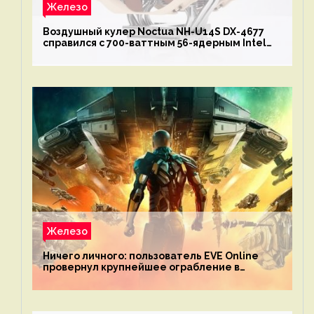
Железо
Воздушный кулер Noctua NH-U14S DX-4677
справился с 700-ваттным 56-ядерным Intel
Xeon W9-3495X
Железо
Ничего личного: пользователь EVE Online
провернул крупнейшее ограбление в
истории игры благодаря неочевидной
механике