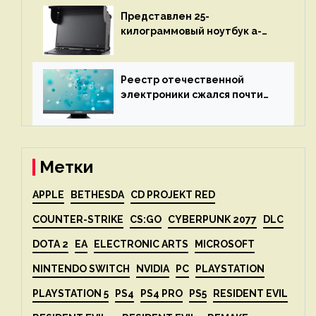
Представлен 25-
килограммовый ноутбук a-
X2P — до 192 ядер AMD Zen 4,
до 3 Тбайт DDR5 и шесть
дисплеев
Реестр отечественной
электроники сжался почти
вдвое после 1 апреля
Метки
APPLE
BETHESDA
CD PROJEKT RED
COUNTER-STRIKE
CS:GO
CYBERPUNK 2077
DLC
DOTA 2
EA
ELECTRONIC ARTS
MICROSOFT
NINTENDO SWITCH
NVIDIA
PC
PLAYSTATION
PLAYSTATION 5
PS4
PS4 PRO
PS5
RESIDENT EVIL