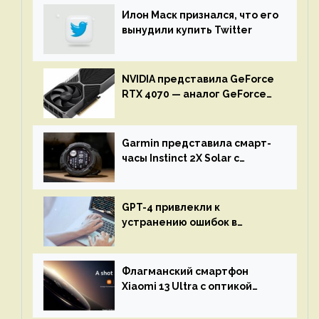
Илон Маск признался, что его
вынудили купить Twitter
NVIDIA представила GeForce
RTX 4070 — аналог GeForce
RTX 3080 по цене $600
Garmin представила смарт-
часы Instinct 2X Solar с
бесконечной автономностью
GPT-4 привлекли к
устранению ошибок в
программах — ИИ не
остановится до полного
восстановления кода и
Флагманский смартфон
объяснит, что пошло не так
Xiaomi 13 Ultra с оптикой
Leica Vario-Summicron
представят 18 апреля