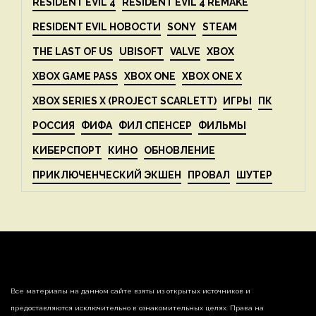
RESIDENT EVIL 4
RESIDENT EVIL 4 REMAKE
RESIDENT EVIL НОВОСТИ
SONY
STEAM
THE LAST OF US
UBISOFT
VALVE
XBOX
XBOX GAME PASS
XBOX ONE
XBOX ONE X
XBOX SERIES X (PROJECT SCARLETT)
ИГРЫ
ПК
РОССИЯ
ФИФА
ФИЛ СПЕНСЕР
ФИЛЬМЫ
КИБЕРСПОРТ
КИНО
ОБНОВЛЕНИЕ
ПРИКЛЮЧЕНЧЕСКИЙ ЭКШЕН
ПРОВАЛ
ШУТЕР
Все материалы на данном сайте взяты из открытых источников и
предоставляются исключительно в ознакомительных целях. Права на