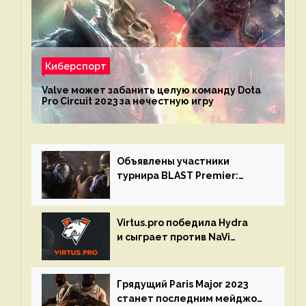
Киберспорт
Valve может забанить целую команду Dota
Pro Circuit 2023 за нечестную игру
Объявлены участники
турнира BLAST Premier:
Spring Final 2023 по CS:GO
Virtus.pro победила Hydra
и сыграет против NaVi
на турнире Dota Pro Circuit
Грядущий Paris Major 2023
станет последним мейджор-