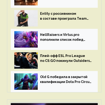
турниром по CS GO
Entity с россиянином
в составе проиграла Team
Liquid на Dota Pro Circuit 2023
HellRaisers и Virtus.pro
пополнили список побед
в матчах второго тура DPC
Плей-офф ESL Pro League
по CS:GO покинули Outsiders
и G2 Esports
Old G победила в закрытой
квалификации Dota Pro Circuit
2023 для Западной Европы