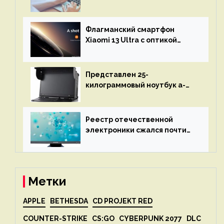
программах — ИИ не
остановится до полного
восстановления кода и
Флагманский смартфон
объяснит, что пошло не так
Xiaomi 13 Ultra с оптикой
Leica Vario-Summicron
представят 18 апреля
Представлен 25-
килограммовый ноутбук a-
X2P — до 192 ядер AMD Zen 4,
до 3 Тбайт DDR5 и шесть
дисплеев
Реестр отечественной
электроники сжался почти
вдвое после 1 апреля
Метки
APPLE
BETHESDA
CD PROJEKT RED
COUNTER-STRIKE
CS:GO
CYBERPUNK 2077
DLC