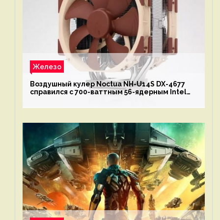
Железо
Воздушный кулер Noctua NH-U14S DX-4677
справился с 700-ваттным 56-ядерным Intel
Xeon W9-3495X