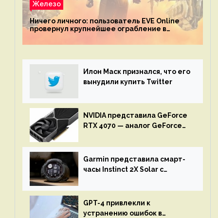
Железо
Ничего личного: пользователь EVE Online
провернул крупнейшее ограбление в
истории игры благодаря неочевидной
механике
Илон Маск признался, что его
вынудили купить Twitter
NVIDIA представила GeForce
RTX 4070 — аналог GeForce
RTX 3080 по цене $600
Garmin представила смарт-
часы Instinct 2X Solar с
бесконечной автономностью
GPT-4 привлекли к
устранению ошибок в