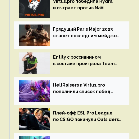
Virtus.pro победила Hydra
и сыграет против NaVi
на турнире Dota Pro Circuit
Грядущий Paris Major 2023
станет последним мейджор-
турниром по CS GO
Entity с россиянином
в составе проиграла Team
Liquid на Dota Pro Circuit 2023
HellRaisers и Virtus.pro
пополнили список побед
в матчах второго тура DPC
Плей-офф ESL Pro League
по CS:GO покинули Outsiders
и G2 Esports