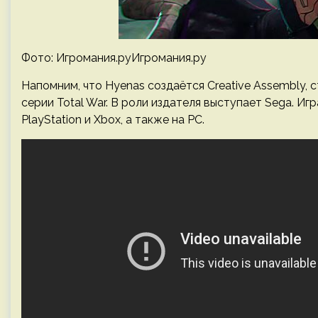
Фото: Игромания.руИгромания.ру
Напомним, что Hyenas создаётся Creative Assembly, ст
серии Total War. В роли издателя выступает Sega. Иг
PlayStation и Xbox, а также на PC.