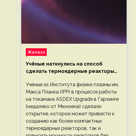
Железо
Учёные наткнулись на способ
сделать термоядерные реакторы
более компактными или мощными
Учёные из Института физики плазмы им.
Макса Планка (IPP) в процессе работы
на токамаке ASDEX Upgrade в Гархинге
(недалеко от Мюнхена) сделали
открытие, которое может привести к
созданию как более компактных
термоядерных реакторов, так и
повысить мощность реакторов без