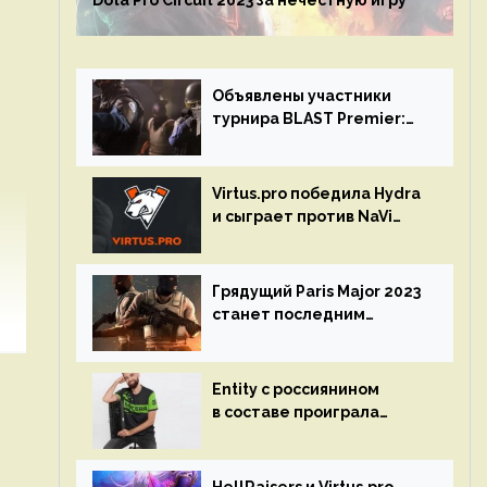
Dota Pro Circuit 2023 за нечестную игру
Объявлены участники
турнира BLAST Premier:
Spring Final 2023 по CS:GO
Virtus.pro победила Hydra
и сыграет против NaVi
на турнире Dota Pro
Circuit
Грядущий Paris Major 2023
станет последним
мейджор-турниром по CS
GO
Entity с россиянином
в составе проиграла
Team Liquid на Dota Pro
Circuit 2023