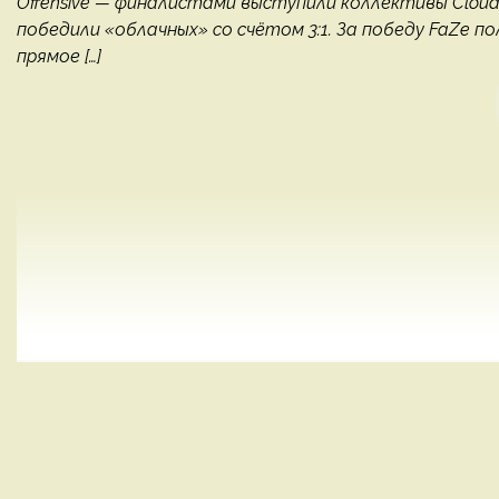
Offensive — финалистами выступили коллективы Cloud9
победили «облачных» со счётом 3:1. За победу FaZe по
прямое […]