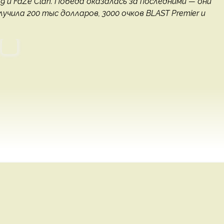
 и FaZe Clan. Победа оказалась за последними — они
лучила 200 тыс долларов, 3000 очков BLAST Premier и