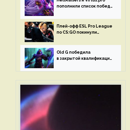
HellRaisers и Virtus.pro
пополнили список побед
в матчах второго тура DPC
Плей-офф ESL Pro League
по CS:GO покинули
Outsiders и G2 Esports
Old G победила
в закрытой квалификации
Dota Pro Circuit 2023 для
Западной Европы