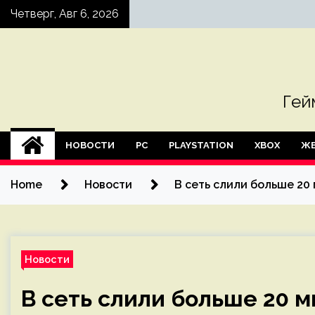
Skip
Четверг, Авг 6, 2026
to
content
Гей
НОВОСТИ
PC
PLAYSTATION
XBOX
ЖЕ
Home
Новости
В сеть слили больше 20 
Новости
В сеть слили больше 20 м