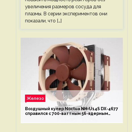
увеличения размеров сосуда для
плазмы. В серии экспериментов они
показали, что […]
Железо
Воздушный кулер Noctua NH-U14S DX-4677
справился с 700-ваттным 56-ядерным
Intel Xeon W9-3495X