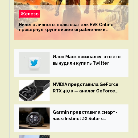
Железо
Ничего личного: пользователь EVE Online
провернул крупнейшее ограбление в
истории игры благодаря неочевидной
механике
Илон Маск признался, что его
вынудили купить Twitter
NVIDIA представила GeForce
RTX 4070 — аналог GeForce
RTX 3080 по цене $600
Garmin представила смарт-
часы Instinct 2X Solar с
бесконечной автономностью