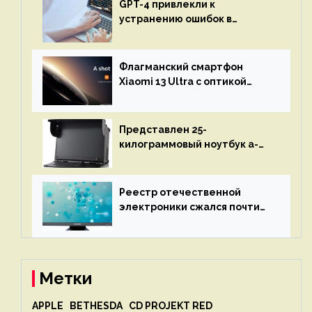
GPT-4 привлекли к
устранению ошибок в
программах — ИИ не
остановится до полного
восстановления кода и
Флагманский смартфон
объяснит, что пошло не так
Xiaomi 13 Ultra с оптикой
Leica Vario-Summicron
представят 18 апреля
Представлен 25-
килограммовый ноутбук a-
X2P — до 192 ядер AMD Zen 4,
до 3 Тбайт DDR5 и шесть
дисплеев
Реестр отечественной
электроники сжался почти
вдвое после 1 апреля
Метки
APPLE
BETHESDA
CD PROJEKT RED