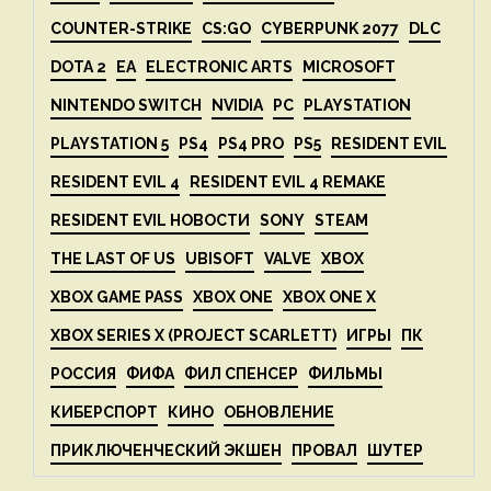
COUNTER-STRIKE
CS:GO
CYBERPUNK 2077
DLC
DOTA 2
EA
ELECTRONIC ARTS
MICROSOFT
NINTENDO SWITCH
NVIDIA
PC
PLAYSTATION
PLAYSTATION 5
PS4
PS4 PRO
PS5
RESIDENT EVIL
RESIDENT EVIL 4
RESIDENT EVIL 4 REMAKE
RESIDENT EVIL НОВОСТИ
SONY
STEAM
THE LAST OF US
UBISOFT
VALVE
XBOX
XBOX GAME PASS
XBOX ONE
XBOX ONE X
XBOX SERIES X (PROJECT SCARLETT)
ИГРЫ
ПК
РОССИЯ
ФИФА
ФИЛ СПЕНСЕР
ФИЛЬМЫ
КИБЕРСПОРТ
КИНО
ОБНОВЛЕНИЕ
ПРИКЛЮЧЕНЧЕСКИЙ ЭКШЕН
ПРОВАЛ
ШУТЕР