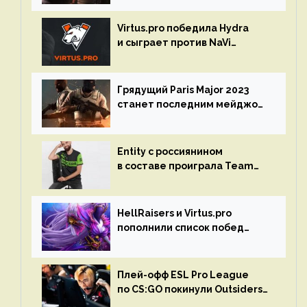
Virtus.pro победила Hydra
и сыграет против NaVi
на турнире Dota Pro Circuit
Грядущий Paris Major 2023
станет последним мейджор-
турниром по CS GO
Entity с россиянином
в составе проиграла Team
Liquid на Dota Pro Circuit 2023
HellRaisers и Virtus.pro
пополнили список побед
в матчах второго тура DPC
Плей-офф ESL Pro League
по CS:GO покинули Outsiders
и G2 Esports