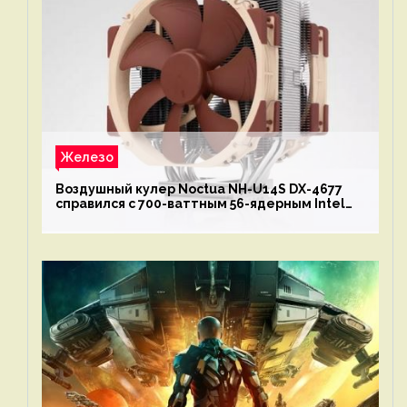
Железо
Воздушный кулер Noctua NH-U14S DX-4677
справился с 700-ваттным 56-ядерным Intel
Xeon W9-3495X