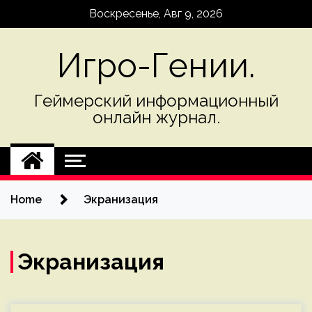
Skip
Воскресенье, Авг 9, 2026
to
content
Игро-Гении.
Геймерский информационный
онлайн журнал.
Home
Экранизация
Экранизация