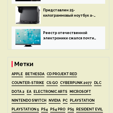
представят 18 апреля
Представлен 25-
килограммовый ноутбук a-
X2P — до 192 ядер AMD Zen 4,
до 3 Тбайт DDR5 и шесть
дисплеев
Реестр отечественной
электроники сжался почти
вдвое после 1 апреля
Метки
APPLE
BETHESDA
CD PROJEKT RED
COUNTER-STRIKE
CS:GO
CYBERPUNK 2077
DLC
DOTA 2
EA
ELECTRONIC ARTS
MICROSOFT
NINTENDO SWITCH
NVIDIA
PC
PLAYSTATION
PLAYSTATION 5
PS4
PS4 PRO
PS5
RESIDENT EVIL