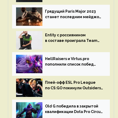
Грядущий Paris Major 2023
станет последним мейджор-
турниром по CS GO
Entity с россиянином
в составе проиграла Team
Liquid на Dota Pro Circuit 2023
HellRaisers и Virtus.pro
пополнили список побед
в матчах второго тура DPC
Плей-офф ESL Pro League
по CS:GO покинули Outsiders
и G2 Esports
Old G победила в закрытой
квалификации Dota Pro Circuit
2023 для Западной Европы