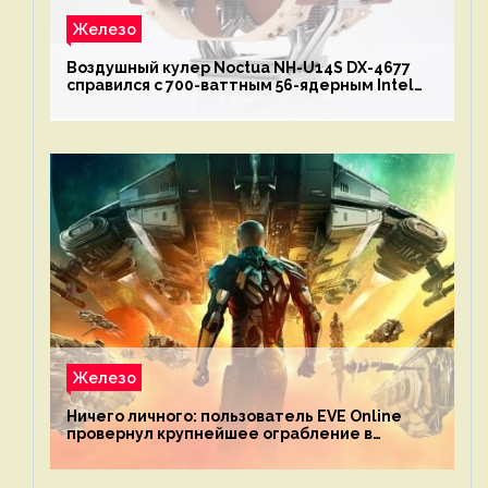
Железо
Воздушный кулер Noctua NH-U14S DX-4677
справился с 700-ваттным 56-ядерным Intel
Xeon W9-3495X
Железо
Ничего личного: пользователь EVE Online
провернул крупнейшее ограбление в
истории игры благодаря неочевидной
механике