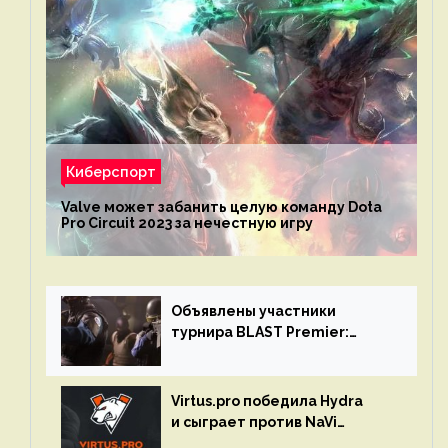
Киберспорт
Valve может забанить целую команду Dota
Pro Circuit 2023 за нечестную игру
Объявлены участники
турнира BLAST Premier:
Spring Final 2023 по CS:GO
Virtus.pro победила Hydra
и сыграет против NaVi
на турнире Dota Pro Circuit