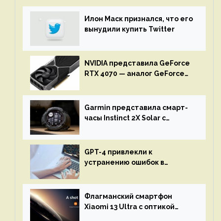
Илон Маск признался, что его
вынудили купить Twitter
NVIDIA представила GeForce
RTX 4070 — аналог GeForce
RTX 3080 по цене $600
Garmin представила смарт-
часы Instinct 2X Solar с
бесконечной автономностью
GPT-4 привлекли к
устранению ошибок в
программах — ИИ не
остановится до полного
восстановления кода и
Флагманский смартфон
объяснит, что пошло не так
Xiaomi 13 Ultra с оптикой
Leica Vario-Summicron