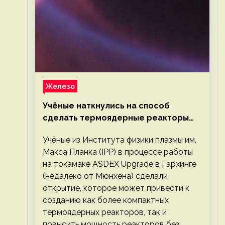
Железо
Учёные наткнулись на способ
сделать термоядерные реакторы
более компактными или мощными
Учёные из Института физики плазмы им.
Макса Планка (IPP) в процессе работы
на токамаке ASDEX Upgrade в Гархинге
(недалеко от Мюнхена) сделали
открытие, которое может привести к
созданию как более компактных
термоядерных реакторов, так и
повысить мощность реакторов без