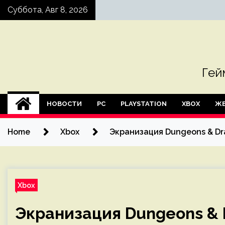
Skip
Суббота, Авг 8, 2026
to
content
Гей
НОВОСТИ
PC
PLAYSTATION
XBOX
ЖЕ
Home
Xbox
Экранизация Dungeons & D
Xbox
Экранизация Dungeons &