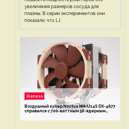
увеличения размеров сосуда для
плазмы. В серии экспериментов они
показали, что […]
Железо
Воздушный кулер Noctua NH-U14S DX-4677
справился с 700-ваттным 56-ядерным
Intel Xeon W9-3495X