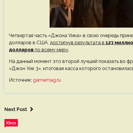
Четвертая часть «Джона Уика» в свою очередь прин
долларов в США,
достигнув результата в
123 милли
долларов
по всему миру
.
На данный момент это второй лучший показать во ф
«Джон Уик 3», итоговая касса которого остановилас
Источник:
gamemag.ru
Next Post
Xbox