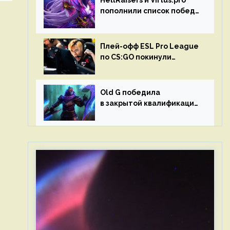
HellRaisers и Virtus.pro
пополнили список побед
в матчах второго тура DPC
Плей-офф ESL Pro League
по CS:GO покинули
Outsiders и G2 Esports
Old G победила
в закрытой квалификации
Dota Pro Circuit 2023 для
Западной Европы