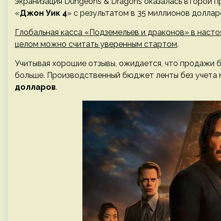
экранизация Dungeons & Dragons оказалась второй п
«
Джон Уик 4
» с результатом в 35 миллионов долла
Глобальная касса «Подземельев и драконов» в наст
целом можно считать уверенным стартом
.
Учитывая хорошие отзывы, ожидается, что продажи 
больше. Производственный бюджет ленты без учета
долларов
.