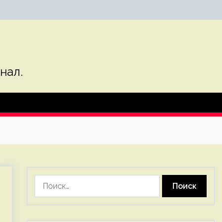
нал.
Найти: