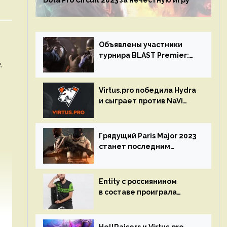
Dota Pro Circuit 2023 за нечестную игру
Объявлены участники
турнира BLAST Premier:
.
Spring Final 2023 по CS:GO
Virtus.pro победила Hydra
и сыграет против NaVi
на турнире Dota Pro
Circuit
Грядущий Paris Major 2023
станет последним
мейджор-турниром по CS
GO
Entity с россиянином
в составе проиграла
Team Liquid на Dota Pro
Circuit 2023