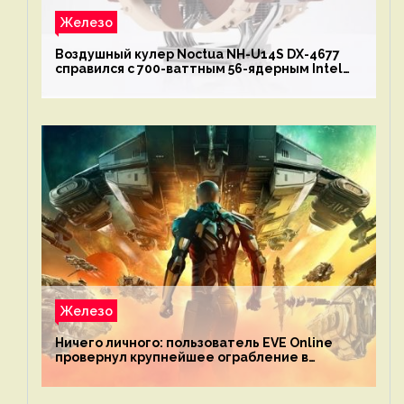
Железо
Воздушный кулер Noctua NH-U14S DX-4677
справился с 700-ваттным 56-ядерным Intel
Xeon W9-3495X
Железо
Ничего личного: пользователь EVE Online
провернул крупнейшее ограбление в
истории игры благодаря неочевидной
механике