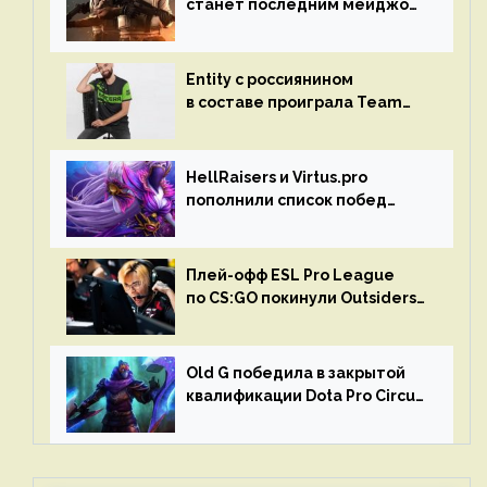
станет последним мейджор-
турниром по CS GO
Entity с россиянином
в составе проиграла Team
Liquid на Dota Pro Circuit 2023
HellRaisers и Virtus.pro
пополнили список побед
в матчах второго тура DPC
Плей-офф ESL Pro League
по CS:GO покинули Outsiders
и G2 Esports
Old G победила в закрытой
квалификации Dota Pro Circuit
2023 для Западной Европы