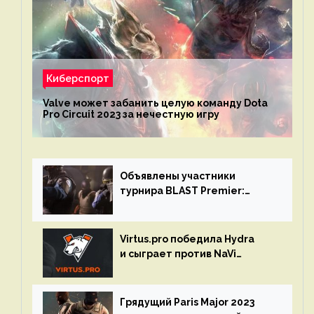
Киберспорт
Valve может забанить целую команду Dota
Pro Circuit 2023 за нечестную игру
Объявлены участники
турнира BLAST Premier:
Spring Final 2023 по CS:GO
Virtus.pro победила Hydra
и сыграет против NaVi
на турнире Dota Pro Circuit
Грядущий Paris Major 2023