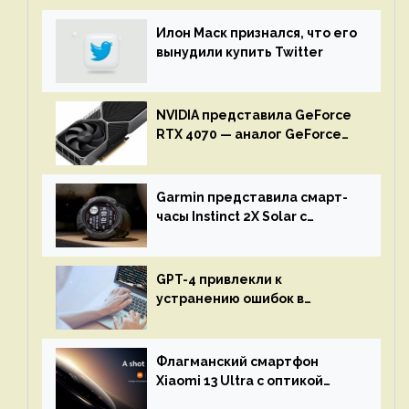
Илон Маск признался, что его
вынудили купить Twitter
NVIDIA представила GeForce
RTX 4070 — аналог GeForce
RTX 3080 по цене $600
Garmin представила смарт-
часы Instinct 2X Solar с
бесконечной автономностью
GPT-4 привлекли к
устранению ошибок в
программах — ИИ не
остановится до полного
восстановления кода и
Флагманский смартфон
объяснит, что пошло не так
Xiaomi 13 Ultra с оптикой
Leica Vario-Summicron