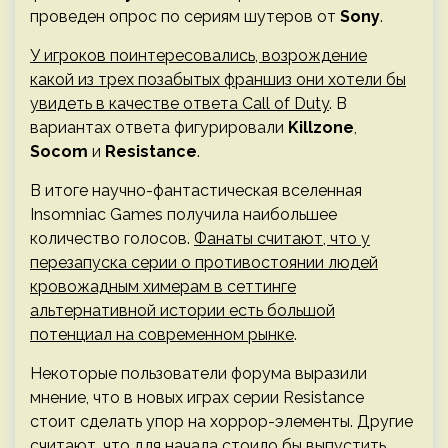
проведен опрос по сериям шутеров от
Sony
.
У игроков поинтересовались, возрождение
какой из трех позабытых франшиз они хотели бы
увидеть в качестве ответа Call of Duty
. В
вариантах ответа фигурировали
Killzone
,
Socom
и
Resistance
.
В итоге научно-фантастическая вселенная
Insomniac Games получила наибольшее
количество голосов.
Фанаты считают, что у
перезапуска серии о противостоянии людей
кровожадным химерам в сеттинге
альтернативной истории есть большой
потенциал на современном рынке
.
Некоторые пользователи форума выразили
мнение, что в новых играх серии Resistance
стоит сделать упор на хоррор-элементы. Другие
считают, что для начала стоило бы выпустить