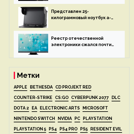
представят 18 апреля
Представлен 25-
килограммовый ноутбук a-
X2P — до 192 ядер AMD Zen 4,
до 3 Тбайт DDR5 и шесть
дисплеев
Реестр отечественной
электроники сжался почти
вдвое после 1 апреля
Метки
APPLE
BETHESDA
CD PROJEKT RED
COUNTER-STRIKE
CS:GO
CYBERPUNK 2077
DLC
DOTA 2
EA
ELECTRONIC ARTS
MICROSOFT
NINTENDO SWITCH
NVIDIA
PC
PLAYSTATION
PLAYSTATION 5
PS4
PS4 PRO
PS5
RESIDENT EVIL