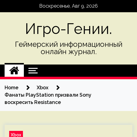
Skip
Воскресенье, Авг 9, 2026
to
content
Игро-Гении.
Геймерский информационный
онлайн журнал.
Home
Xbox
Фанаты PlayStation призвали Sony
воскресить Resistance
Xbox