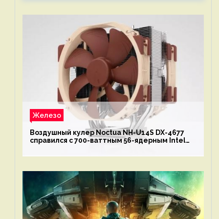
Железо
Воздушный кулер Noctua NH-U14S DX-4677
справился с 700-ваттным 56-ядерным Intel
Xeon W9-3495X