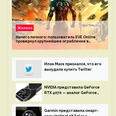
Железо
Ничего личного: пользователь EVE Online
провернул крупнейшее ограбление в
истории игры благодаря неочевидной
механике
Илон Маск признался, что его
вынудили купить Twitter
NVIDIA представила GeForce
RTX 4070 — аналог GeForce
RTX 3080 по цене $600
Garmin представила смарт-
часы Instinct 2X Solar с