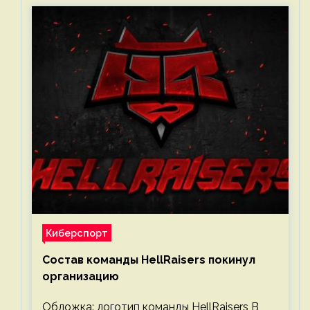
Киберспорт
Состав команды HellRaisers покинул
организацию
Обложка: логотип команды HellRaisers В