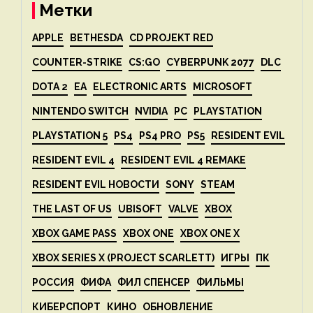
Метки
APPLE
BETHESDA
CD PROJEKT RED
COUNTER-STRIKE
CS:GO
CYBERPUNK 2077
DLC
DOTA 2
EA
ELECTRONIC ARTS
MICROSOFT
NINTENDO SWITCH
NVIDIA
PC
PLAYSTATION
PLAYSTATION 5
PS4
PS4 PRO
PS5
RESIDENT EVIL
RESIDENT EVIL 4
RESIDENT EVIL 4 REMAKE
RESIDENT EVIL НОВОСТИ
SONY
STEAM
THE LAST OF US
UBISOFT
VALVE
XBOX
XBOX GAME PASS
XBOX ONE
XBOX ONE X
XBOX SERIES X (PROJECT SCARLETT)
ИГРЫ
ПК
РОССИЯ
ФИФА
ФИЛ СПЕНСЕР
ФИЛЬМЫ
КИБЕРСПОРТ
КИНО
ОБНОВЛЕНИЕ