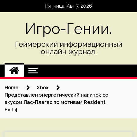
Skip
Пятница, Авг 7, 2026
to
content
Игро-Гении.
Геймерский информационный
онлайн журнал.
Home
Xbox
Представлен энергетический напиток со
вкусом Лас-Плагас по мотивам Resident
Evil 4