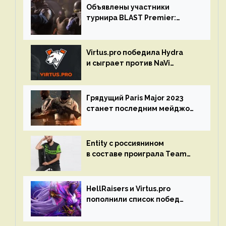
Объявлены участники
турнира BLAST Premier:
Spring Final 2023 по CS:GO
Virtus.pro победила Hydra
и сыграет против NaVi
на турнире Dota Pro Circuit
Грядущий Paris Major 2023
станет последним мейджор-
турниром по CS GO
Entity с россиянином
в составе проиграла Team
Liquid на Dota Pro Circuit 2023
HellRaisers и Virtus.pro
пополнили список побед
в матчах второго тура DPC