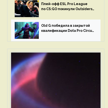
Плей-офф ESL Pro League
по CS:GO покинули Outsiders
и G2 Esports
Old G победила в закрытой
квалификации Dota Pro Circuit
2023 для Западной Европы