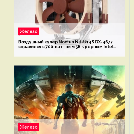
Железо
Воздушный кулер Noctua NH-U14S DX-4677
справился с 700-ваттным 56-ядерным Intel
Xeon W9-3495X
Железо