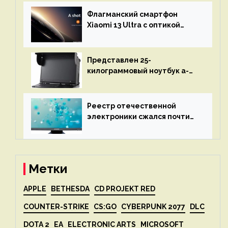
остановится до полного
восстановления кода и
Флагманский смартфон
объяснит, что пошло не так
Xiaomi 13 Ultra с оптикой
Leica Vario-Summicron
представят 18 апреля
Представлен 25-
килограммовый ноутбук a-
X2P — до 192 ядер AMD Zen 4,
до 3 Тбайт DDR5 и шесть
дисплеев
Реестр отечественной
электроники сжался почти
вдвое после 1 апреля
Метки
APPLE
BETHESDA
CD PROJEKT RED
COUNTER-STRIKE
CS:GO
CYBERPUNK 2077
DLC
DOTA 2
EA
ELECTRONIC ARTS
MICROSOFT