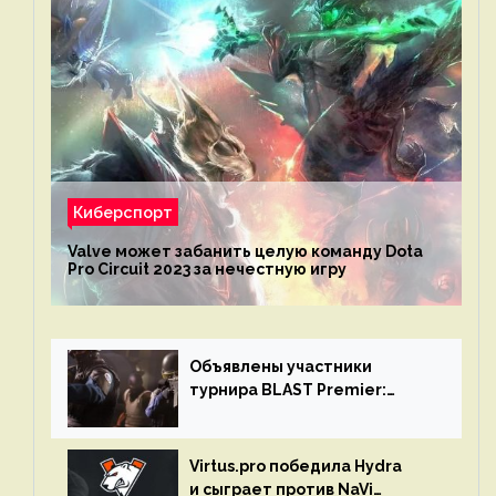
Киберспорт
Valve может забанить целую команду Dota
Pro Circuit 2023 за нечестную игру
Объявлены участники
турнира BLAST Premier:
Spring Final 2023 по CS:GO
Virtus.pro победила Hydra
и сыграет против NaVi