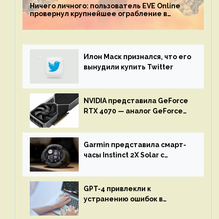
Ничего личного: пользователь EVE Online
провернул крупнейшее ограбление в
истории игры благодаря неочевидной
механике
Илон Маск признался, что его
вынудили купить Twitter
NVIDIA представила GeForce
RTX 4070 — аналог GeForce
RTX 3080 по цене $600
Garmin представила смарт-
часы Instinct 2X Solar с
бесконечной автономностью
GPT-4 привлекли к
устранению ошибок в
программах — ИИ не