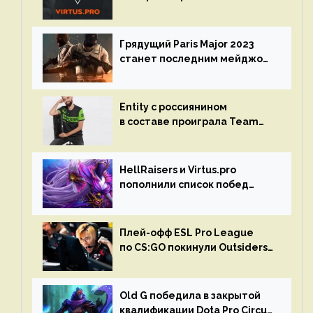
на турнире Dota Pro Circuit
Грядущий Paris Major 2023
станет последним мейджор-
турниром по CS GO
Entity с россиянином
в составе проиграла Team
Liquid на Dota Pro Circuit 2023
HellRaisers и Virtus.pro
пополнили список побед
в матчах второго тура DPC
Плей-офф ESL Pro League
по CS:GO покинули Outsiders
и G2 Esports
Old G победила в закрытой
квалификации Dota Pro Circuit