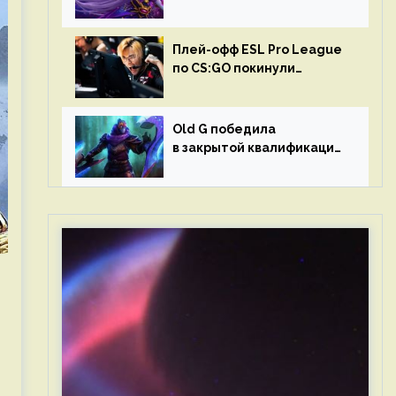
в матчах второго тура DPC
Плей-офф ESL Pro League
по CS:GO покинули
Outsiders и G2 Esports
Old G победила
в закрытой квалификации
Dota Pro Circuit 2023 для
Западной Европы