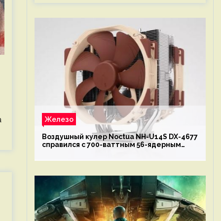
и
а
Железо
Воздушный кулер Noctua NH-U14S DX-4677
справился с 700-ваттным 56-ядерным
Intel Xeon W9-3495X