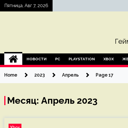
Skip
Пятница, Авг 7, 2026
to
content
Гей
НОВОСТИ
PC
PLAYSTATION
XBOX
ЖЕ
Home
2023
Апрель
Page 17
Месяц:
Апрель 2023
Xbox