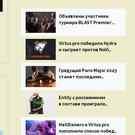
Объявлены участники
турнира BLAST Premier:
Spring Final 2023 по CS:GO
Virtus.pro победила Hydra
и сыграет против NaVi
на турнире Dota Pro
Circuit
Грядущий Paris Major 2023
станет последним
мейджор-турниром по CS
GO
Entity с россиянином
в составе проиграла
Team Liquid на Dota Pro
Circuit 2023
HellRaisers и Virtus.pro
пополнили список побед