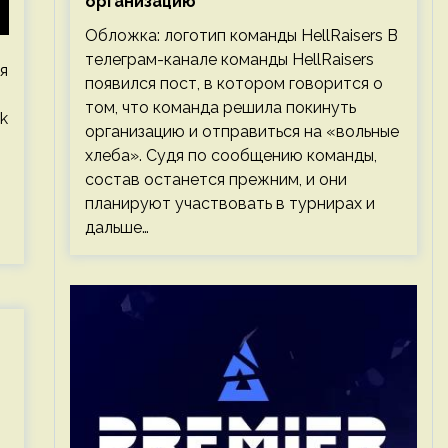
организацию
Обложка: логотип команды HellRaisers В
телеграм-канале команды HellRaisers
я
появился пост, в котором говорится о
том, что команда решила покинуть
k
организацию и отправиться на «вольные
хлеба». Судя по сообщению команды,
состав останется прежним, и они
планируют участвовать в турнирах и
дальше…