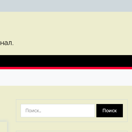
нал.
Найти: