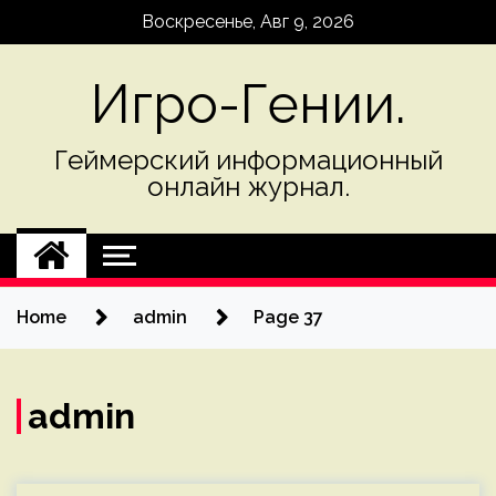
Skip
Воскресенье, Авг 9, 2026
to
content
Игро-Гении.
Геймерский информационный
онлайн журнал.
Home
admin
Page 37
admin