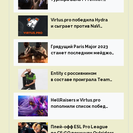
Spring Final 2023 по CS:GO
Virtus.pro победила Hydra
и сыграет против NaVi
на турнире Dota Pro Circuit
Грядущий Paris Major 2023
станет последним мейджор-
турниром по CS GO
Entity с россиянином
в составе проиграла Team
Liquid на Dota Pro Circuit 2023
HellRaisers и Virtus.pro
пополнили список побед
в матчах второго тура DPC
Плей-офф ESL Pro League