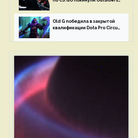
по CS:GO покинули Outsiders
и G2 Esports
Old G победила в закрытой
квалификации Dota Pro Circuit
2023 для Западной Европы