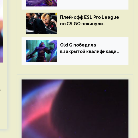
в матчах второго тура DPC
Плей-офф ESL Pro League
по CS:GO покинули
Outsiders и G2 Esports
Old G победила
в закрытой квалификации
Dota Pro Circuit 2023 для
Западной Европы
,