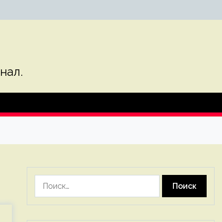
нал.
Найти: