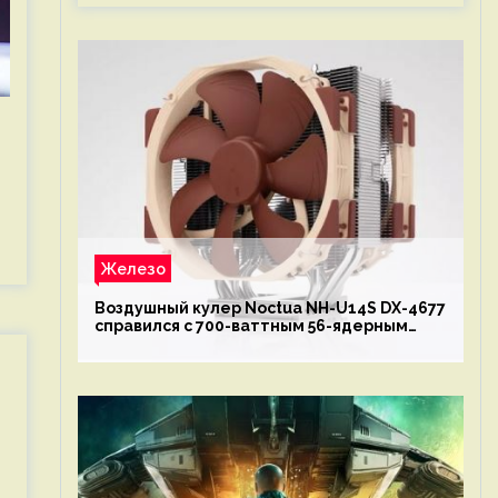
Железо
Воздушный кулер Noctua NH-U14S DX-4677
справился с 700-ваттным 56-ядерным
Intel Xeon W9-3495X