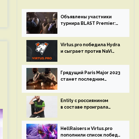
Объявлены участники
турнира BLAST Premier:
Spring Final 2023 по CS:GO
Virtus.pro победила Hydra
и сыграет против NaVi
на турнире Dota Pro
Circuit
Грядущий Paris Major 2023
станет последним
мейджор-турниром по CS
GO
Entity с россиянином
в составе проиграла
Team Liquid на Dota Pro
Circuit 2023
HellRaisers и Virtus.pro
пополнили список побед