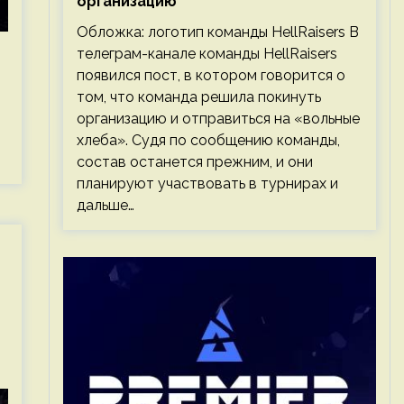
организацию
Обложка: логотип команды HellRaisers В
телеграм-канале команды HellRaisers
появился пост, в котором говорится о
том, что команда решила покинуть
организацию и отправиться на «вольные
хлеба». Судя по сообщению команды,
состав останется прежним, и они
планируют участвовать в турнирах и
дальше…