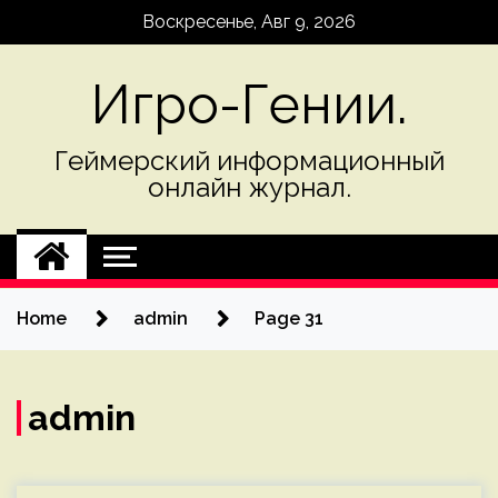
Skip
Воскресенье, Авг 9, 2026
to
content
Игро-Гении.
Геймерский информационный
онлайн журнал.
Home
admin
Page 31
admin