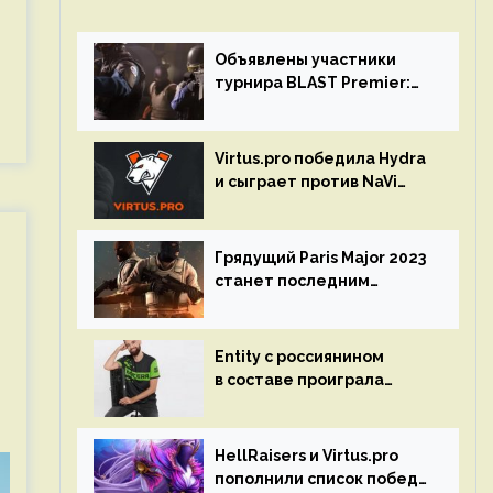
Объявлены участники
турнира BLAST Premier:
Spring Final 2023 по CS:GO
Virtus.pro победила Hydra
и сыграет против NaVi
на турнире Dota Pro
Circuit
Грядущий Paris Major 2023
станет последним
мейджор-турниром по CS
GO
Entity с россиянином
в составе проиграла
Team Liquid на Dota Pro
Circuit 2023
HellRaisers и Virtus.pro
пополнили список побед