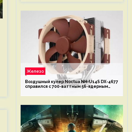
Железо
Воздушный кулер Noctua NH-U14S DX-4677
справился с 700-ваттным 56-ядерным
Intel Xeon W9-3495X