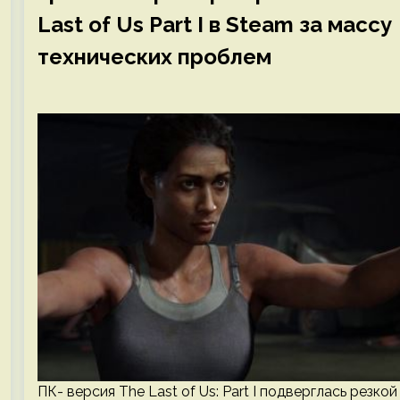
Last of Us Part I в Steam за массу
технических проблем
ПК- версия The Last of Us: Part I подверглась резкой