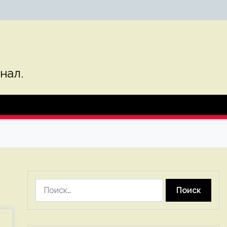
нал.
Найти: