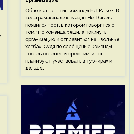
организацию
Обложка: логотип команды HellRaisers В
телеграм-канале команды HellRaisers
появился пост, в котором говорится о
том, что команда решила покинуть
е
организацию и отправиться на «вольные
хлеба». Судя по сообщению команды,
состав останется прежним, и они
планируют участвовать в турнирах и
дальше…