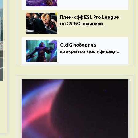
в матчах второго тура DPC
Плей-офф ESL Pro League
по CS:GO покинули
Outsiders и G2 Esports
Old G победила
в закрытой квалификации
Dota Pro Circuit 2023 для
Западной Европы