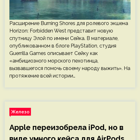
Расширение Burning Shores для ролевого экшена
Horizon: Forbidden West представит новую
спутницу Элой по имени Сейка. В материале,
опубликованном в блоге PlayStation, студия
Guerrilla Games описывает Сейку как
«амбициозного морского пехотинца,
вызвавшегося помочь своему народу выжить». На
протяжение всей истории…
Железо
Apple переизобрела iPod, но в
виде умного кейса для AirPods