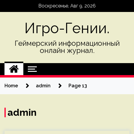
Skip
Воскресенье, Авг 9, 2026
to
content
Игро-Гении.
Геймерский информационный
онлайн журнал.
Home
admin
Page 13
admin