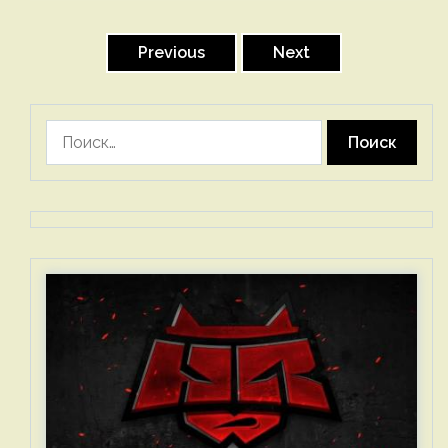
Пагинация
записей
Previous
Next
Найти: