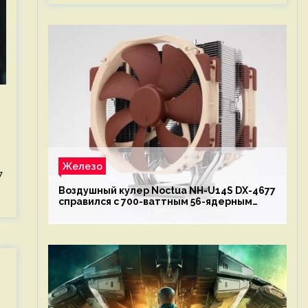
Железо
7
Воздушный кулер Noctua NH-U14S DX-4677
справился с 700-ваттным 56-ядерным
Intel Xeon W9-3495X