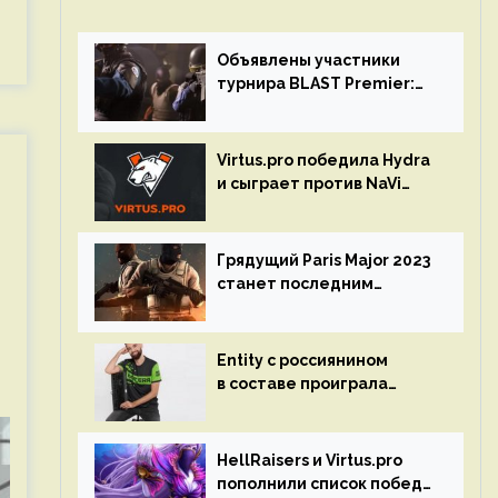
Объявлены участники
турнира BLAST Premier:
Spring Final 2023 по CS:GO
Virtus.pro победила Hydra
и сыграет против NaVi
на турнире Dota Pro
Circuit
Грядущий Paris Major 2023
станет последним
мейджор-турниром по CS
GO
Entity с россиянином
в составе проиграла
Team Liquid на Dota Pro
Circuit 2023
HellRaisers и Virtus.pro
пополнили список побед