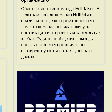
организацию
Обложка: логотип команды HellRaisers В
телеграм-канале команды HellRaisers
появился пост, в котором говорится о
том, что команда решила покинуть
организацию и отправиться на «вольные
хлеба». Судя по сообщению команды,
состав останется прежним, и они
планируют участвовать в турнирах и
дальше…
я