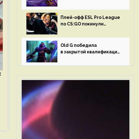
в матчах второго тура DPC
Плей-офф ESL Pro League
по CS:GO покинули
Outsiders и G2 Esports
Old G победила
в закрытой квалификации
Dota Pro Circuit 2023 для
Западной Европы
t