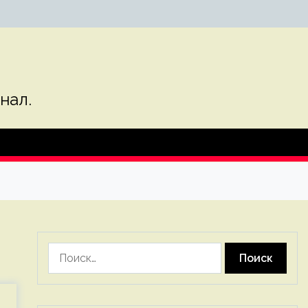
нал.
Найти: