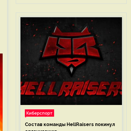
Киберспорт
Состав команды HellRaisers покинул