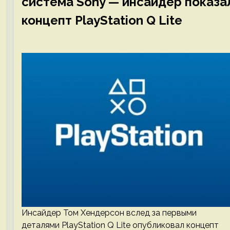
система Sony — инсайдер показа
концепт PlayStation Q Lite
Инсайдер Том Хендерсон вслед за первыми
деталями PlayStation Q Lite опубликовал концепт