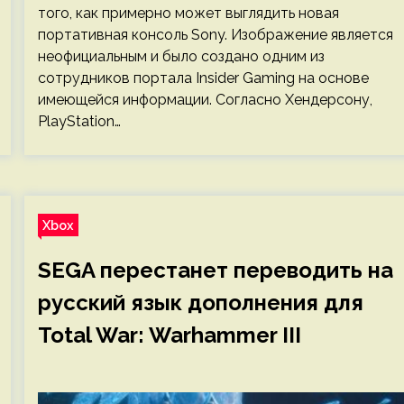
того, как примерно может выглядить новая
портативная консоль Sony. Изображение является
неофициальным и было создано одним из
сотрудников портала Insider Gaming на основе
имеющейся информации. Согласно Хендерсону,
PlayStation…
Xbox
SEGA перестанет переводить на
русский язык дополнения для
Total War: Warhammer III