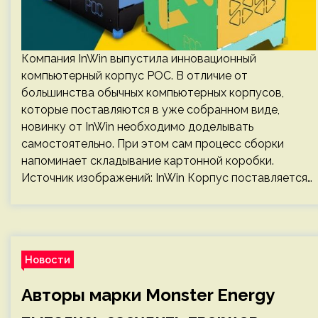
Компания InWin выпустила инновационный
компьютерный корпус POC. В отличие от
большинства обычных компьютерных корпусов,
которые поставляются в уже собранном виде,
новинку от InWin необходимо доделывать
самостоятельно. При этом сам процесс сборки
напоминает складывание картонной коробки.
Источник изображений: InWin Корпус поставляется…
Новости
Авторы марки Monster Energy