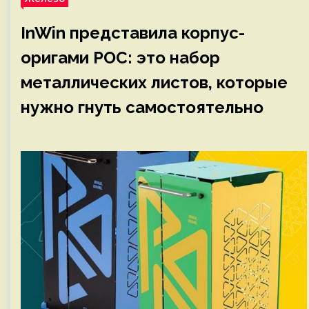
InWin представила корпус-
оригами POC: это набор
металлических листов, которые
нужно гнуть самостоятельно