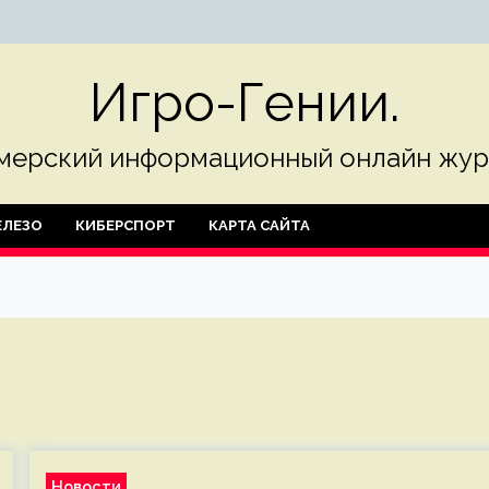
Игро-Гении.
мерский информационный онлайн жур
ЛЕЗО
КИБЕРСПОРТ
КАРТА САЙТА
Новости