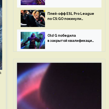
в матчах второго тура DPC
Плей-офф ESL Pro League
по CS:GO покинули
Outsiders и G2 Esports
Old G победила
в закрытой квалификации
Dota Pro Circuit 2023 для
Западной Европы
а