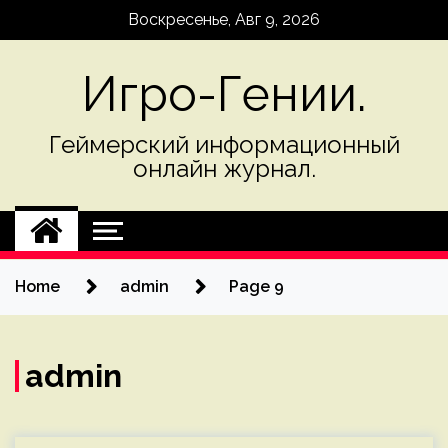
Skip
Воскресенье, Авг 9, 2026
to
content
Игро-Гении.
Геймерский информационный
онлайн журнал.
Home
admin
Page 9
admin