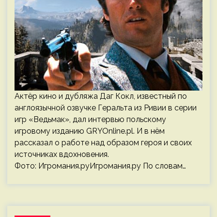
Актёр кино и дубляжа Даг Кокл, известный по
англоязычной озвучке Геральта из Ривии в серии
игр «Ведьмак», дал интервью польскому
игровому изданию GRYOnline.pl. И в нём
рассказал о работе над образом героя и своих
источниках вдохновения.
Фото: Игромания.руИгромания.ру По словам…