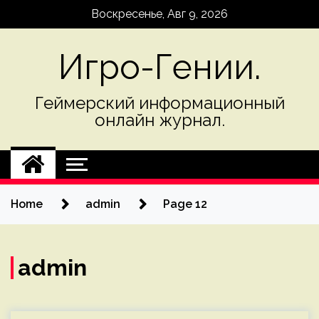
Skip
Воскресенье, Авг 9, 2026
to
content
Игро-Гении.
Геймерский информационный
онлайн журнал.
Home
admin
Page 12
admin