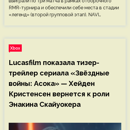
выиграли по три матча в рамках отборочного
RMR-турнира и обеспечили себе места в стадии
«легенд» (второй групповой этап). NAVI…
Xbox
Lucasfilm показала тизер-
трейлер сериала «Звёздные
войны: Асока» — Хейден
Кристенсен вернется к роли
Энакина Скайуокера