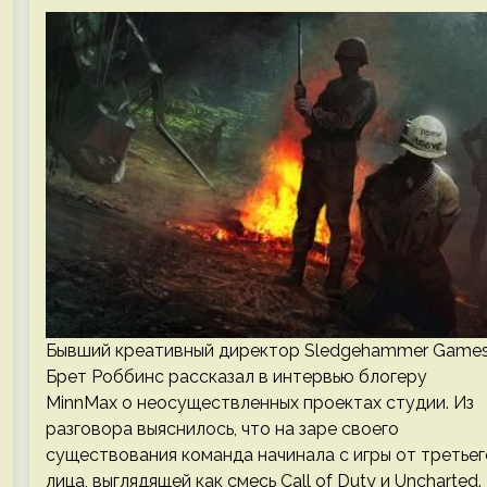
Бывший креативный директор Sledgehammer Game
Брет Роббинс рассказал в интервью блогеру
MinnMax о неосуществленных проектах студии. Из
разговора выяснилось, что на заре своего
существования команда начинала с игры от третьег
лица, выглядящей как смесь Call of Duty и Uncharted.