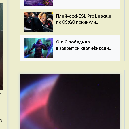
в матчах второго тура DPC
Плей-офф ESL Pro League
по CS:GO покинули
Outsiders и G2 Esports
Old G победила
в закрытой квалификации
Dota Pro Circuit 2023 для
Западной Европы
s
о