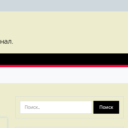
нал.
Найти: