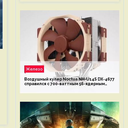
Железо
Воздушный кулер Noctua NH-U14S DX-4677
справился с 700-ваттным 56-ядерным
Intel Xeon W9-3495X