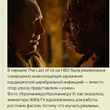
В сериале The Last of Us на HBO была реализована
совершенно иная концепция заражения
кордицепсной церебральной инфекцией — вместо
спор угрозу представляли «усики».
Фото: Игромания.руИгромания.ру И, как оказалось,
аниматоры Wētā FX вдохновлялись для работы
ростками фасоли, потому что изучать реальных…