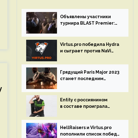
Объявлены участники
турнира BLAST Premier:
Spring Final 2023 по CS:GO
Virtus.pro победила Hydra
и сыграет против NaVi
на турнире Dota Pro
Circuit
Грядущий Paris Major 2023
станет последним
мейджор-турниром по CS
y
GO
Entity с россиянином
в составе проиграла
Team Liquid на Dota Pro
Circuit 2023
HellRaisers и Virtus.pro
пополнили список побед