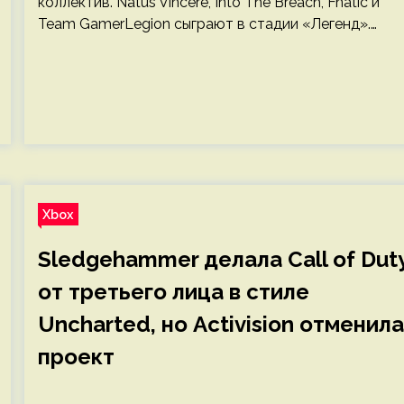
коллектив. Natus Vincere, Into The Breach, Fnatic и
Team GamerLegion сыграют в стадии «Легенд».…
Xbox
Sledgehammer делала Call of Dut
от третьего лица в стиле
Uncharted, но Activision отменила
проект