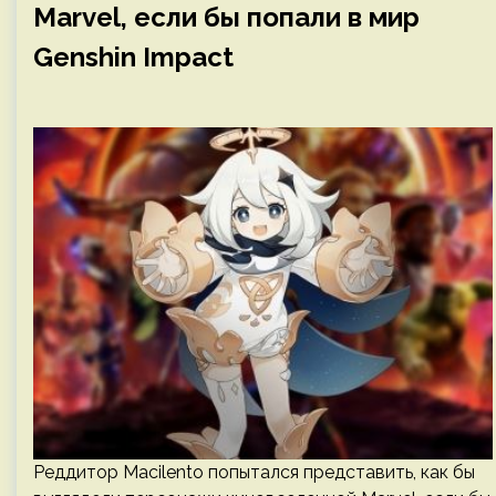
Marvel, если бы попали в мир
Genshin Impact
Реддитор Macilento попытался представить, как бы